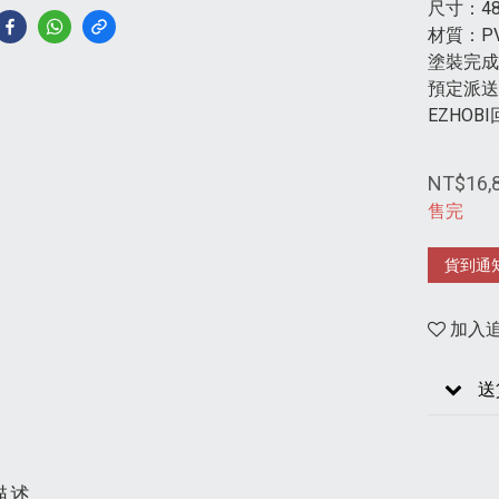
尺寸：48
材質：PVC 
塗裝完成
預定派送時間
EZHO
NT$16,
售完
貨到通
加入
送
描述