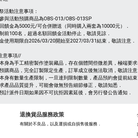
祭活動注意事項：
參與活動預購商品為OBS-013/OBS-013SP
體回饋金為5000元/可合併贈送（同時購入兩套為10000元）．
限制前100名，超過名額回饋金活動停止，敬請見諒．
金使用期限自2026/03/20開始至2027/03/31結束，敬請注意．
注意事項//
品本身為手工精密製作塗裝藏品，存在個體間些微差異，極端要
為預購商品，完全訂製限定生產，訂單成立後無法取消，敬請注意
品本身有數量生產限制，一旦達到限制數量，產品預約會提前結束
追求產品品質提升，可能會做無預告細節修正，敬請知悉．
品預計派件日期如果因不可抗拒因素延後，會另行發公告通知．
退換貨品服務政策
有關於不良品，以及運損或自損售後服務．