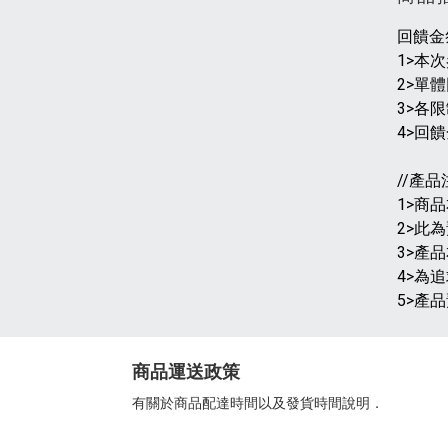
回饋金
1>本次
2>單
3>各
4>回饋
//產品
1>商
2>此
3>產
4>為
5>產
商品運送政策
有關於商品配達時間以及發貨時間說明．